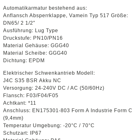
Automatikarmatur bestehend aus:
Anflansch Absperrklappe, Vamein Typ 517 Größe:
DN65/ 2 1/2″
Ausführung: Lug Type
Druckstufe: PN10/PN16
Material Gehäuse: GGG40
Material Scheibe: GGG40
Dichtung: EPDM
Elektrischer Schwenkantrieb Modell:
J4C S35 BSR Akku NC
Versorgung: 24-240V DC / AC (50/60Hz)
Flansch: F03/F04/F05
Achtkant: *11
Anschluss: EN175301-803 Form A Industrie Form C
(9,4mm)
Temperatur Umgebung: -20°C / 70°C
Schutzart: IP67