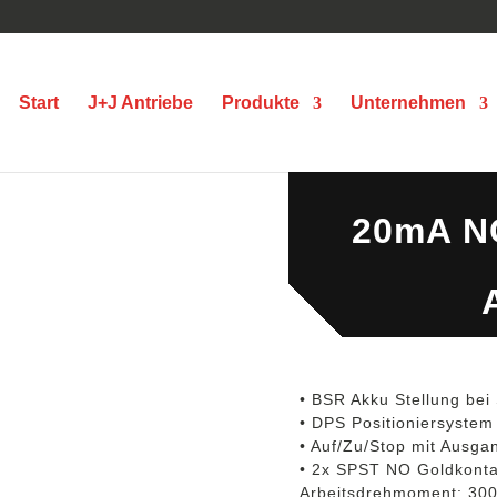
Start
J+J Antriebe
Produkte
Unternehmen
J4C S300 
20mA NC
• BSR Akku Stellung bei
• DPS Positioniersyste
• Auf/Zu/Stop mit Ausga
• 2x SPST NO Goldkonta
Arbeitsdrehmoment: 30