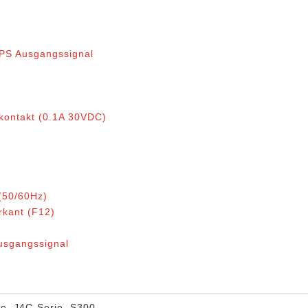
DPS Ausgangssignal
ontakt (0.1A 30VDC)
(50/60Hz)
kant (F12)
usgangssignal
be
,
J4C-Serie
,
S300