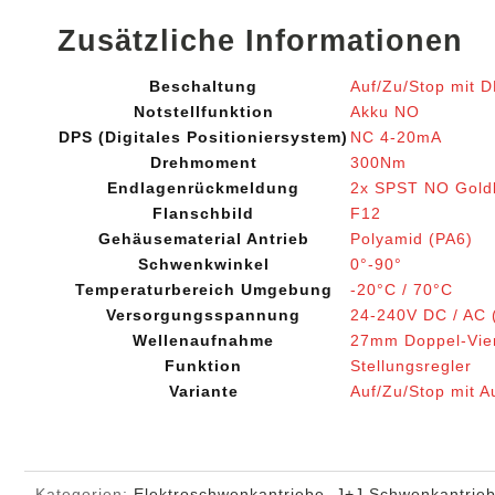
Zusätzliche Informationen
Beschaltung
Auf/Zu/Stop mit 
Notstellfunktion
Akku NO
DPS (Digitales Positioniersystem)
NC 4-20mA
Drehmoment
300Nm
Endlagenrückmeldung
2x SPST NO Goldk
Flanschbild
F12
Gehäusematerial Antrieb
Polyamid (PA6)
Schwenkwinkel
0°-90°
Temperaturbereich Umgebung
-20°C / 70°C
Versorgungsspannung
24-240V DC / AC 
Wellenaufnahme
27mm Doppel-Vier
Funktion
Stellungsregler
Variante
Auf/Zu/Stop mit A
Kategorien:
Elektroschwenkantriebe
,
J+J Schwenkantrie