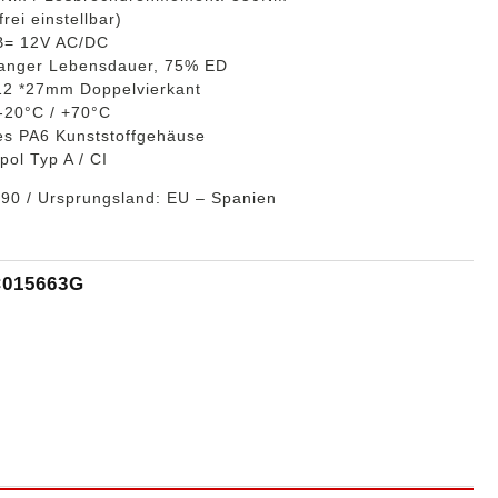
rei einstellbar)
B= 12V AC/DC
 langer Lebensdauer, 75% ED
12 *27mm Doppelvierkant
-20°C / +70°C
es PA6 Kunststoffgehäuse
pol Typ A / CI
090 / Ursprungsland: EU – Spanien
015663G