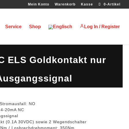
Mein Konto
Warenkorb
Kasse
0-Artikel
Service
Shop
Log In / Register
F12 *27mm BSR NO DPS 4-
 ELS Goldkontakt nur
Ausgangssignal
 Stromausfall: NO
m 4-20mA NC
ngssignal
kt (0.1A 30VDC) sowie 2 Wegendschalter
0Nm / Losbrechdrehmoment: 350Nm