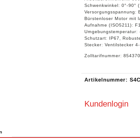
Schwenkwinkel: 0°-90° (f
Versorgungsspannung: 
Bürstenloser Motor mit
Aufnahme (ISO5211): F
Umgebungstemperatur: 
Schutzart: IP67, Robust
Stecker: Ventilstecker 4-
Zolltarifnummer: 85437
Artikelnummer:
S4C
Kundenlogin
n