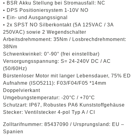
• BSR Akku Stellung bei Stromausfall: NC
• DPS Positioniersystem 1-10V NO
• Ein- und Ausgangssignal
• 2x SPST NO Silberkontakt (5A 125VAC / 3A
250VAC) sowie 2 Wegendschalter
Arbeitsdrehmoment: 35Nm / Losbrechdrehmoment:
38Nm
Schwenkwinkel: 0°-90° (frei einstellbar)
Versorgungsspannung: S= 24-240V DC / AC
(50/60Hz)
Bürstenloser Motor mit langer Lebensdauer, 75% ED
Aufnahme (ISO5211): F03/F04/F05 *14mm
Doppelvierkant
Umgebungstemperatur: -20°C / +70°C
Schutzart: IP67, Robustes PA6 Kunststoffgehäuse
Stecker: Ventilstecker 4-pol Typ A / CI
Zolltarifnummer: 85437090 / Ursprungsland: EU –
Spanien