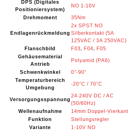
DPS (Digitales
NO 1-10V
Positioniersystem)
Drehmoment
35Nm
2x SPST NO
Endlagenrückmeldung
Silberkontakt (5A
125VAC / 3A 250VAC)
Flanschbild
F03
,
F04
,
F05
Gehäusematerial
Polyamid (PA6)
Antrieb
Schwenkwinkel
0°-90°
Temperaturbereich
-20°C / 70°C
Umgebung
24-240V DC / AC
Versorgungsspannung
(50/60Hz)
Wellenaufnahme
14mm Doppel-Vierkant
Funktion
Stellungsregler
Variante
1-10V NO