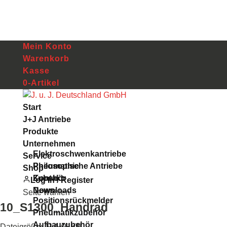
Mein Konto
Warenkorb
Kasse
0-Artikel
Start
J+J Antriebe
Produkte
Unternehmen
Elektroschwenkantriebe
Service
Pneumatische Antriebe
Philosophie
Shop
Zubehör
Kontakt
Log In / Register
Downloads
News
Seite wählen
Positionsrückmelder
10_S1300_Handrad
Pneumatikzubehör
Aufbauzubehör
Dateigröße: 114.46 KB